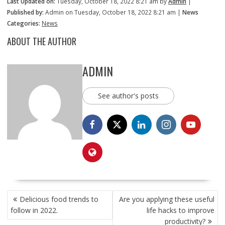
Last Updated on:
Tuesday, October 18, 2022 8:21 am by
Admin
|
Published by:
Admin on Tuesday, October 18, 2022 8:21 am |
News
Categories:
News
ABOUT THE AUTHOR
ADMIN
See author's posts
POST
Delicious food trends to
Are you applying these useful
NAVIGATION
follow in 2022.
life hacks to improve
productivity?