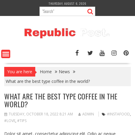
Skip
THURSDAY, AUGUST 6, 2026
to
content
You are here
Home
News
What are the best type coffee in the world?
WHAT ARE THE BEST TYPE COFFEE IN THE
WORLD?
TUESDAY, OCTOBER 18, 2022 8:21 AM
ADMIN
#INSTAFOOD
,
#LOVE
,
#TIPS
Dolor sit amet, consectetur adipiscing elit. Odio ac neque