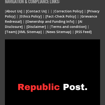
NAVIGATION & COMPLIANCE LINKS:
[
About Us]
|
[Contact Us]
| | [
Correction Policy]
|
[Privacy
Policy]
| [
Ethics Policy]
|
[Fact-Check Policy]
| [
Grievance
Redressal]
|
[Ownership and Funding Info]
|
[
AI
Disclosure
]
|
[
Disclaimer
]
| [
Terms and condition
]
|
[
Team
]
[
XML
Sitemap]
| [
News Sitemap]
|
[
RSS Feed
]