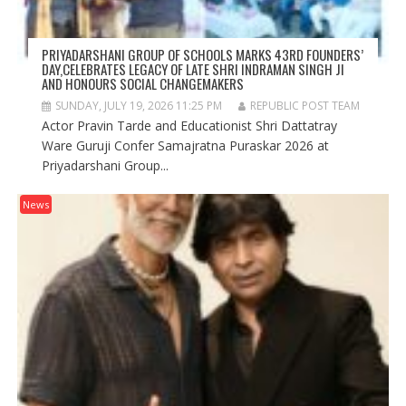
PRIYADARSHANI GROUP OF SCHOOLS MARKS 43RD FOUNDERS’
DAY,CELEBRATES LEGACY OF LATE SHRI INDRAMAN SINGH JI
AND HONOURS SOCIAL CHANGEMAKERS
SUNDAY, JULY 19, 2026 11:25 PM
REPUBLIC POST TEAM
Actor Pravin Tarde and Educationist Shri Dattatray
Ware Guruji Confer Samajratna Puraskar 2026 at
Priyadarshani Group...
News