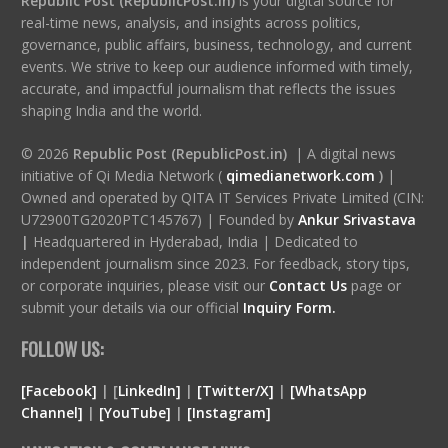
Republic Post (RepublicPost.in)
is your digital source for
real-time news, analysis, and insights across politics,
governance, public affairs, business, technology, and current
events. We strive to keep our audience informed with timely,
accurate, and impactful journalism that reflects the issues
shaping India and the world.
© 2026
Republic Post (RepublicPost.in)
| A digital news
initiative of Qi Media Network (
qimedianetwork.com
)
|
Owned and operated by QITA IT Services Private Limited (CIN:
U72900TG2020PTC145767) | Founded by
Ankur Srivastava
|
Headquartered in Hyderabad, India | Dedicated to
independent journalism since 2023. For feedback, story tips,
or corporate inquiries, please visit our
Contact Us
page or
submit your details via our official
Inquiry Form.
FOLLOW US:
[Facebook]
| [
LinkedIn]
|
[Twitter/X]
|
[WhatsApp
Channel]
|
[YouTube]
|
[Instagram]