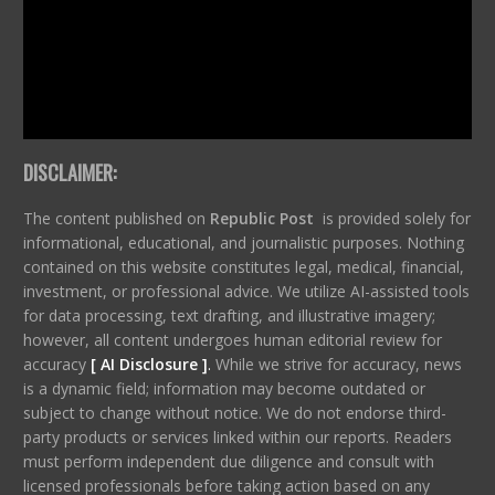
DISCLAIMER:
The content published on
Republic Post
is provided solely for
informational, educational, and journalistic purposes. Nothing
contained on this website constitutes legal, medical, financial,
investment, or professional advice. We utilize AI-assisted tools
for data processing, text drafting, and illustrative imagery;
however, all content undergoes human editorial review for
accuracy
[ AI Disclosure ]
.
While we strive for accuracy, news
is a dynamic field; information may become outdated or
subject to change without notice. We do not endorse third-
party products or services linked within our reports. Readers
must perform independent due diligence and consult with
licensed professionals before taking action based on any