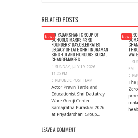
RELATED POSTS
PRIYADARSHANI GROUP OF
ZERO
News
News
SCHOOLS MARKS 43RD
SOMA
FOUNDERS’ DAY,CELEBRATES
CHAM
LEGACY OF LATE SHRI INDRAMAN
THRO
SINGH JI AND HONOURS SOCIAL
WAT
CHANGEMAKERS
SUN
SUNDAY, JULY 19, 2026
PM
11:25 PM
RE
REPUBLIC POST TEAM
The 
Actor Pravin Tarde and
Zero
Educationist Shri Dattatray
prom
Ware Guruji Confer
maki
Samajratna Puraskar 2026
healt
at Priyadarshani Group...
LEAVE A COMMENT