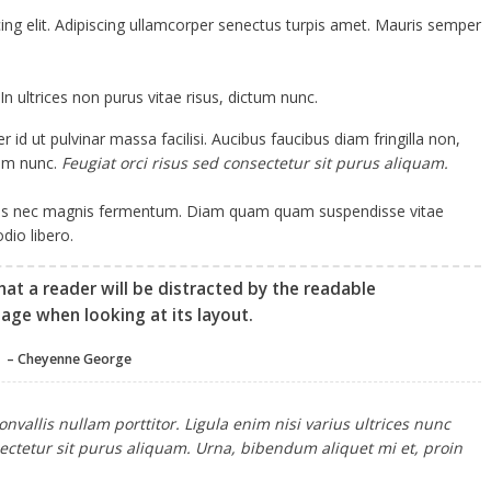
ing elit. Adipiscing ullamcorper senectus turpis amet. Mauris semper
In ultrices non purus vitae risus, dictum nunc.
d ut pulvinar massa facilisi. Aucibus faucibus diam fringilla non,
tum nunc.
Feugiat orci risus sed consectetur sit purus aliquam.
tus nec magnis fermentum. Diam quam quam suspendisse vitae
io libero.
that a reader will be distracted by the readable
age when looking at its layout.
– Cheyenne George
vallis nullam porttitor. Ligula enim nisi varius ultrices nunc
ectetur sit purus aliquam. Urna, bibendum aliquet mi et, proin