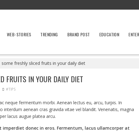
WEB-STORIES
TRENDING
BRAND POST
EDUCATION
ENTE
some freshly sliced fruits in your daily diet
 FRUITS IN YOUR DAILY DIET
#TIPS
o ac neque fermentum morbi. Aenean lectus eu, arcu, turpis. In
eo interdum aenean cras gravida vitae vel blandit. Venenatis, magna
mper lacus augue platea arcu.
t imperdiet donec in eros. Fermentum, lacus ullamcorper at