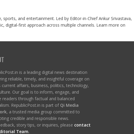
y, sports, and entertainment. Led by Editor-in-Chief Ankur Srivastava,
c, digital-first approach across multiple channels. Learn more on
UT
icPost.in is a leading digital news destination
ring reliable, timely, and insightful coverage on
s current affairs, business, politics, technology,
ulture. Our goal is to inform, engage, and
re readers through factual and balanced
lism. RepublicPost.in is part of
Qi Media
ork
, a trusted media group committed to
ting credible and responsible news.
edback, story tips, or inquiries, please
contact
ditorial Team
.