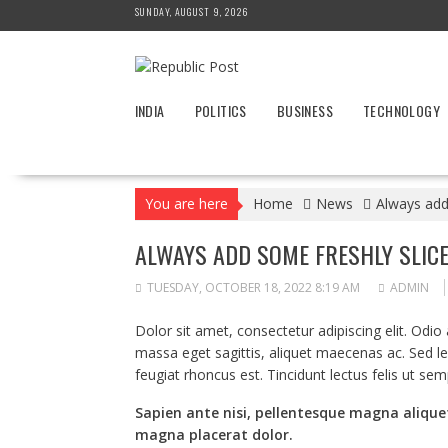
Skip
SUNDAY, AUGUST 9, 2026
to
content
INDIA
POLITICS
BUSINESS
TECHNOLOGY
You are here
Home
News
Always add 
ALWAYS ADD SOME FRESHLY SLICED
TUESDAY, OCTOBER 18, 2022 8:19 AM
ADMIN
Dolor sit amet, consectetur adipiscing elit. Odi
massa eget sagittis, aliquet maecenas ac. Sed l
feugiat rhoncus est. Tincidunt lectus felis ut se
Sapien ante nisi, pellentesque magna alique
magna placerat dolor.