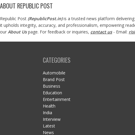
ABOUT REPUBLIC POST
Republic Post
(
RepublicPost.in
)
is a trusted news platform delivering
it upholds integrity, accuracy, and professionalism, empowering read
our
About Us
page. For feedback or inquiries,
contact us
- Email:
ri
CATEGORIES
Automobile
Brand Post
Business
Education
Entertainment
Health
India
Interview
Latest
News