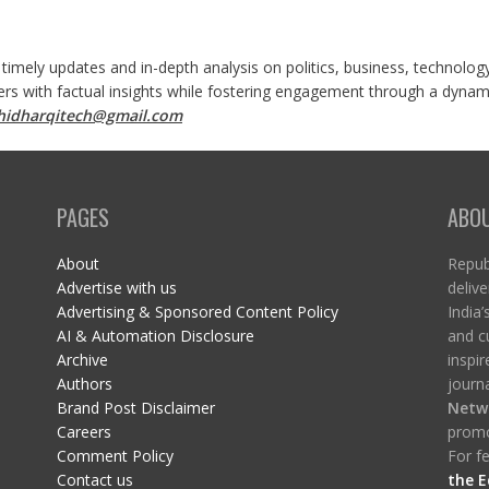
 timely updates and in-depth analysis on politics, business, technolog
ers with factual insights while fostering engagement through a dynami
shidharqitech@gmail.com
PAGES
ABO
About
Republ
Advertise with us
delive
Advertising & Sponsored Content Policy
India’
AI & Automation Disclosure
and c
Archive
inspi
Authors
journa
Brand Post Disclaimer
Netw
Careers
promo
Comment Policy
For fe
Contact us
the E