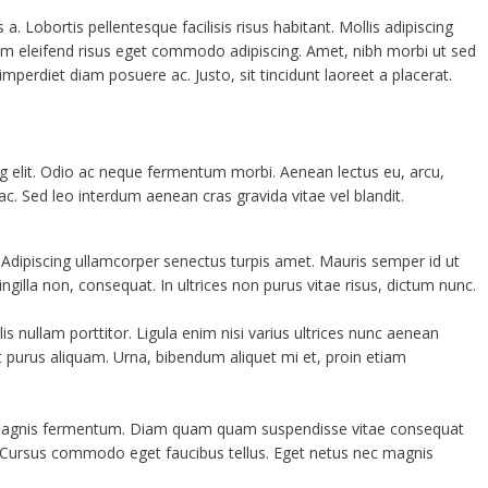
 Lobortis pellentesque facilisis risus habitant. Mollis adipiscing
iam eleifend risus eget commodo adipiscing. Amet, nibh morbi ut sed
imperdiet diam posuere ac. Justo, sit tincidunt laoreet a placerat.
g elit. Odio ac neque fermentum morbi. Aenean lectus eu, arcu,
ac. Sed leo interdum aenean cras gravida vitae vel blandit.
. Adipiscing ullamcorper senectus turpis amet. Mauris semper id ut
ingilla non, consequat. In ultrices non purus vitae risus, dictum nunc.
 nullam porttitor. Ligula enim nisi varius ultrices nunc aenean
it purus aliquam. Urna, bibendum aliquet mi et, proin etiam
magnis fermentum. Diam quam quam suspendisse vitae consequat
 Cursus commodo eget faucibus tellus. Eget netus nec magnis