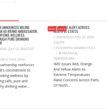
B ANNOUNCES MILIND
HEATWAVE ALERT ACROSS
News
Latest
N AS BRAND AMBASSADOR,
MULTIPLE STATES
PIONS WELLNESS
WEDNESDAY, MAY 27, 2026
UGH PURE DRINKING
ER
3:06 PM
PUSHKARINI ANNABATHULA
DAY, JULY 12, 2026 3:20
HEATWAVE
,
TEMPERATURES
PUBLIC POST TEAM
IMD Issues Red, Orange
partnership reinforces
And Yellow Alerts As
B’s commitment to
Extreme Temperatures
oting wellness by
Raise Concerns Across Parts
ng safe, pure and
Of North...
hy drinking water...