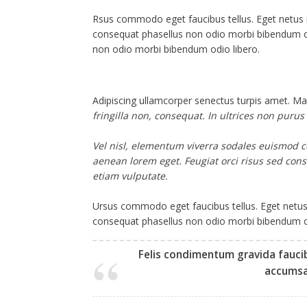
Rsus commodo eget faucibus tellus. Eget netu
consequat phasellus non odio morbi bibendum o
non odio morbi bibendum odio libero.
Adipiscing ullamcorper senectus turpis amet. Mau
fringilla non, consequat. In ultrices non purus
Vel nisl, elementum viverra sodales euismod con
aenean lorem eget. Feugiat orci risus sed cons
etiam vulputate.
Ursus commodo eget faucibus tellus. Eget net
consequat phasellus non odio morbi bibendum od
Felis condimentum gravida faucib
accumsan